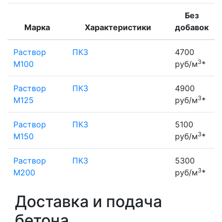
Без
Марка
Характеристики
добавок
Раствор
ПК3
4700
3
М100
руб/м
*
Раствор
ПК3
4900
3
М125
руб/м
*
Раствор
ПК3
5100
3
М150
руб/м
*
Раствор
ПК3
5300
3
М200
руб/м
*
Доставка и подача
бетона